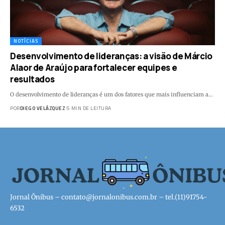
NOTÍCIAS
Desenvolvimento de lideranças: a visão de Márcio
Alaor de Araújo para fortalecer equipes e
resultados
O desenvolvimento de lideranças é um dos fatores que mais influenciam a…
POR
DIEGO VELÁZQUEZ
5 MIN DE LEITURA
Jornal Ônibus –
contato@jornalonibus.com.br
– tel.(11)91754-
6532