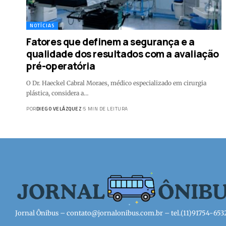
NOTÍCIAS
Fatores que definem a segurança e a
qualidade dos resultados com a avaliação
pré-operatória
O Dr. Haeckel Cabral Moraes, médico especializado em cirurgia
plástica, considera a…
POR
DIEGO VELÁZQUEZ
5 MIN DE LEITURA
Jornal Ônibus –
contato@jornalonibus.com.br
– tel.(11)91754-653