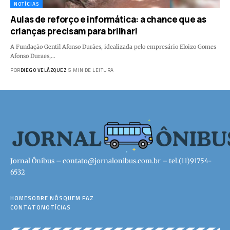
NOTÍCIAS
Aulas de reforço e informática: a chance que as
crianças precisam para brilhar!
A Fundação Gentil Afonso Durães, idealizada pelo empresário Eloizo Gomes
Afonso Duraes,…
POR
DIEGO VELÁZQUEZ
5 MIN DE LEITURA
Jornal Ônibus –
contato@jornalonibus.com.br
– tel.(11)91754-
6532
HOME
SOBRE NÓS
QUEM FAZ
CONTATO
NOTÍCIAS