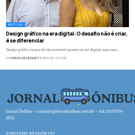
NOTÍCIAS
Design gráfico na era digital: O desafio não é criar,
é se diferenciar
Design gráfico nunca foi tão acessível quanto na era digital, mas essa…
POR
DIEGO VELÁZQUEZ
6 MIN DE LEITURA
Jornal Ônibus –
contato@jornalonibus.com.br
– tel.(11)91754-
6532
HOME
SOBRE NÓS
QUEM FAZ