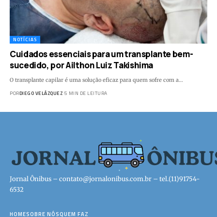
NOTÍCIAS
Cuidados essenciais para um transplante bem-
sucedido, por Ailthon Luiz Takishima
O transplante capilar é uma solução eficaz para quem sofre com a…
POR
DIEGO VELÁZQUEZ
5 MIN DE LEITURA
Jornal Ônibus –
contato@jornalonibus.com.br
– tel.(11)91754-
6532
HOME
SOBRE NÓS
QUEM FAZ