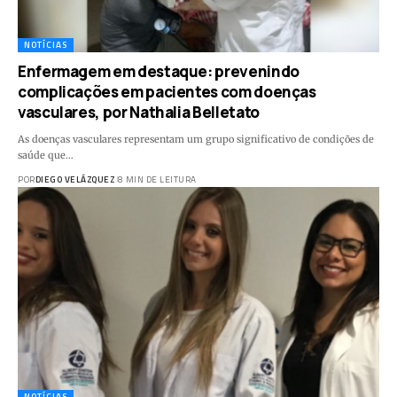
NOTÍCIAS
Enfermagem em destaque: prevenindo
complicações em pacientes com doenças
vasculares, por Nathalia Belletato
As doenças vasculares representam um grupo significativo de condições de
saúde que…
POR
DIEGO VELÁZQUEZ
8 MIN DE LEITURA
NOTÍCIAS