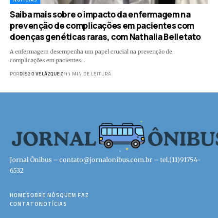
Saiba mais sobre o impacto da enfermagem na
prevenção de complicações em pacientes com
doenças genéticas raras, com Nathalia Belletato
A enfermagem desempenha um papel crucial na prevenção de
complicações em pacientes…
POR
DIEGO VELÁZQUEZ
11 MIN DE LEITURA
Jornal Ônibus –
contato@jornalonibus.com.br
– tel.(11)91754-
6532
HOME
SOBRE NÓS
QUEM FAZ
CONTATO
NOTÍCIAS