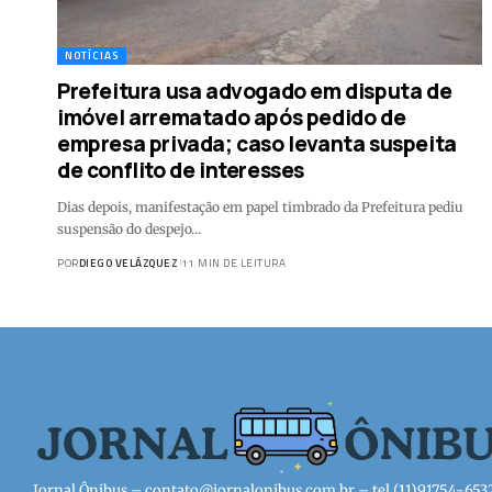
NOTÍCIAS
Prefeitura usa advogado em disputa de
imóvel arrematado após pedido de
empresa privada; caso levanta suspeita
de conflito de interesses
Dias depois, manifestação em papel timbrado da Prefeitura pediu
suspensão do despejo…
POR
DIEGO VELÁZQUEZ
11 MIN DE LEITURA
Jornal Ônibus –
contato@jornalonibus.com.br
– tel.(11)91754-653