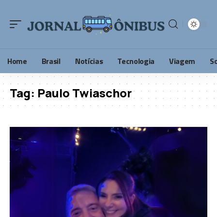
Home
Brasil
Notícias
Tecnologia
Viagem
S
Tag:
Paulo Twiaschor