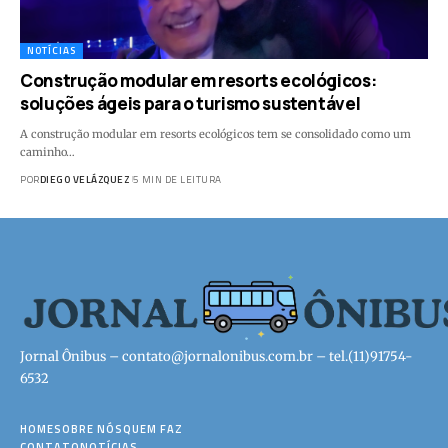
NOTÍCIAS
Construção modular em resorts ecológicos:
soluções ágeis para o turismo sustentável
A construção modular em resorts ecológicos tem se consolidado como um
caminho…
POR
DIEGO VELÁZQUEZ
5 MIN DE LEITURA
Jornal Ônibus –
contato@jornalonibus.com.br
– tel.(11)91754-
6532
HOME
SOBRE NÓS
QUEM FAZ
CONTATO
NOTÍCIAS