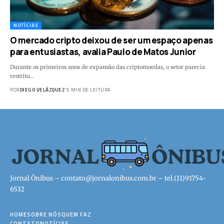
NOTÍCIAS
O mercado cripto deixou de ser um espaço apenas
para entusiastas, avalia Paulo de Matos Junior
Durante os primeiros anos de expansão das criptomoedas, o setor parecia
restrito…
POR
DIEGO VELÁZQUEZ
5 MIN DE LEITURA
Jornal Ônibus –
contato@jornalonibus.com.br
– tel.(11)91754-
6532
HOME
SOBRE NÓS
QUEM FAZ
CONTATO
NOTÍCIAS