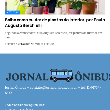
NOTÍCIAS
Saiba como cuidar de plantas do interior, por Paulo
Augusto Berchielli
Segundo o conhecedor Paulo Augusto Berchielli, ter plantas de interior em
casa…
POR
DIEGO VELÁZQUEZ
5 MIN DE LEITURA
Jornal Ônibus –
contato@jornalonibus.com.br
– tel.(11)91754-
6532
HOME
SOBRE NÓS
QUEM FAZ
CONTATO
NOTÍCIAS