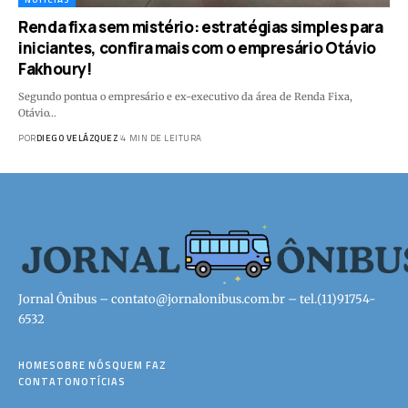
Renda fixa sem mistério: estratégias simples para
iniciantes, confira mais com o empresário Otávio
Fakhoury!
Segundo pontua o empresário e ex-executivo da área de Renda Fixa,
Otávio…
POR
DIEGO VELÁZQUEZ
4 MIN DE LEITURA
Jornal Ônibus –
contato@jornalonibus.com.br
– tel.(11)91754-
6532
HOME
SOBRE NÓS
QUEM FAZ
CONTATO
NOTÍCIAS