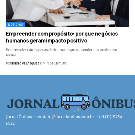
NOTÍCIAS
Empreender com propósito: por que negócios
humanos geram impacto positivo
Empreender não é apenas abrir uma empresa, vender um produto ou
fechar…
POR
DIEGO VELÁZQUEZ
6 MIN DE LEITURA
Jornal Ônibus –
contato@jornalonibus.com.br
– tel.(11)91754-
6532