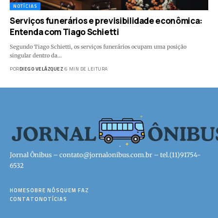
NOTÍCIAS
Serviços funerários e previsibilidade econômica:
Entenda com Tiago Schietti
Segundo Tiago Schietti, os serviços funerários ocupam uma posição
singular dentro da…
POR
DIEGO VELÁZQUEZ
6 MIN DE LEITURA
Jornal Ônibus –
contato@jornalonibus.com.br
– tel.(11)91754-
6532
HOME
SOBRE NÓS
QUEM FAZ
CONTATO
NOTÍCIAS