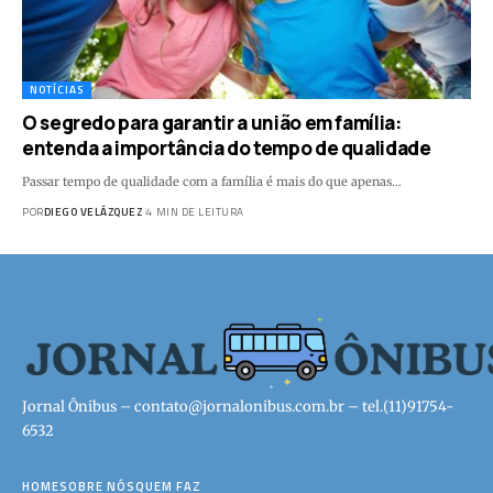
NOTÍCIAS
O segredo para garantir a união em família:
entenda a importância do tempo de qualidade
Passar tempo de qualidade com a família é mais do que apenas…
POR
DIEGO VELÁZQUEZ
4 MIN DE LEITURA
Jornal Ônibus –
contato@jornalonibus.com.br
– tel.(11)91754-
6532
HOME
SOBRE NÓS
QUEM FAZ