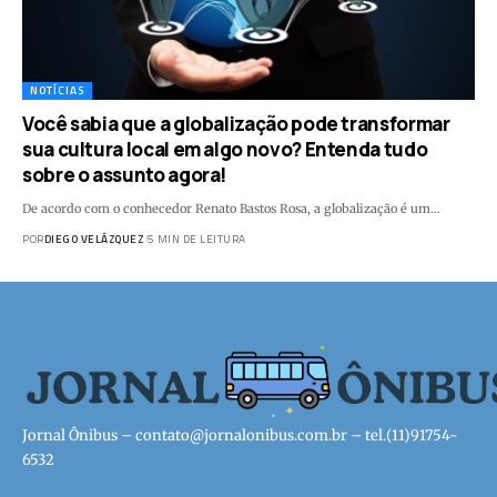
NOTÍCIAS
Você sabia que a globalização pode transformar
sua cultura local em algo novo? Entenda tudo
sobre o assunto agora!
De acordo com o conhecedor Renato Bastos Rosa, a globalização é um…
POR
DIEGO VELÁZQUEZ
5 MIN DE LEITURA
Jornal Ônibus –
contato@jornalonibus.com.br
– tel.(11)91754-
6532