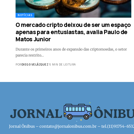
NOTÍCIAS
O mercado cripto deixou de ser um espaço
apenas para entusiastas, avalia Paulo de
Matos Junior
Durante os primeiros anos de expansão das criptomoedas, o setor
parecia restrito…
POR
DIEGO VELÁZQUEZ
5 MIN DE LEITURA
Jornal Ônibus –
contato@jornalonibus.com.br
– tel.(11)91754-653