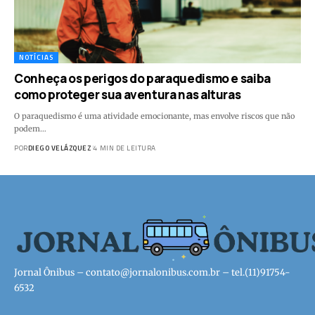
NOTÍCIAS
Conheça os perigos do paraquedismo e saiba
como proteger sua aventura nas alturas
O paraquedismo é uma atividade emocionante, mas envolve riscos que não
podem…
POR
DIEGO VELÁZQUEZ
4 MIN DE LEITURA
Jornal Ônibus –
contato@jornalonibus.com.br
– tel.(11)91754-
6532