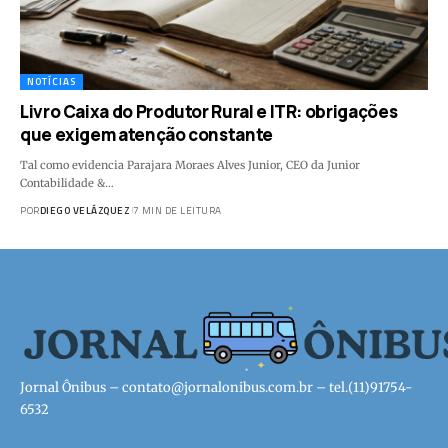
NOTÍCIAS
Livro Caixa do Produtor Rural e ITR: obrigações
que exigem atenção constante
Tal como evidencia Parajara Moraes Alves Junior, CEO da Junior
Contabilidade &…
POR
DIEGO VELÁZQUEZ
7 MIN DE LEITURA
Jornal Ônibus –
contato@jornalonibus.com.br
– tel.(11)91754-
6532