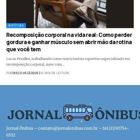
NOTÍCIAS
Recomposição corporal na vida real: Como perder
gordura e ganhar músculo sem abrir mão da rotina
que você tem
Lucas Peralles, trabalhando como nutricionista esportivo especializado em
recomposição corporal, ouve com…
POR
DIEGO VELÁZQUEZ
6 MIN DE LEITURA
Jornal Ônibus –
contato@jornalonibus.com.br
– tel.(11)91754-
6532