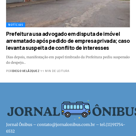
NOTÍCIAS
Prefeitura usa advogado em disputa de imóvel
arrematado após pedido de empresa privada; caso
levanta suspeita de conflito de interesses
Dias depois, manifestação em papel timbrado da Prefeitura pediu suspensão
do despejo…
POR
DIEGO VELÁZQUEZ
11 MIN DE LEITURA
Jornal Ônibus –
contato@jornalonibus.com.br
– tel.(11)91754-
6532