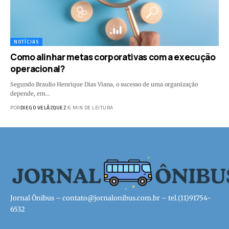
NOTÍCIAS
Como alinhar metas corporativas com a execução
operacional?
Segundo Braulio Henrique Dias Viana, o sucesso de uma organização
depende, em…
POR
DIEGO VELÁZQUEZ
6 MIN DE LEITURA
Jornal Ônibus –
contato@jornalonibus.com.br
– tel.(11)91754-
6532