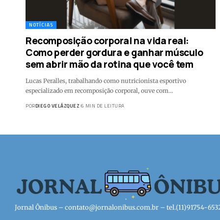
NOTÍCIAS
Recomposição corporal na vida real:
Como perder gordura e ganhar músculo
sem abrir mão da rotina que você tem
Lucas Peralles, trabalhando como nutricionista esportivo
especializado em recomposição corporal, ouve com…
POR
DIEGO VELÁZQUEZ
6 MIN DE LEITURA
Jornal Ônibus –
contato@jornalonibus.com.br
– tel.(11)91754-653