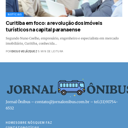
NOTÍCIAS
Curitiba em foco: a revolução dos imóveis
turísticos na capital paranaense
Segundo Nuno Coelho, empresário, engenheiro e especialista em mercado
imobiliário, Curitiba, conhecida…
POR
DIEGO VELÁZQUEZ
5 MIN DE LEITURA
Jornal Ônibus –
contato@jornalonibus.com.br
– tel.(11)91754-
6532
HOME
SOBRE NÓS
QUEM FAZ
CONTATO
NOTÍCIAS