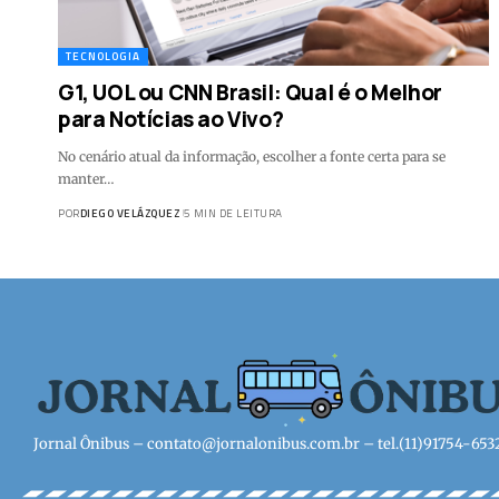
TECNOLOGIA
G1, UOL ou CNN Brasil: Qual é o Melhor
para Notícias ao Vivo?
No cenário atual da informação, escolher a fonte certa para se
manter…
POR
DIEGO VELÁZQUEZ
5 MIN DE LEITURA
Jornal Ônibus –
contato@jornalonibus.com.br
– tel.(11)91754-653