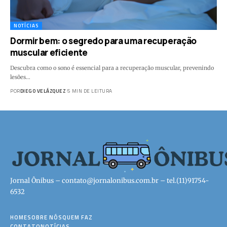
NOTÍCIAS
Dormir bem: o segredo para uma recuperação
muscular eficiente
Descubra como o sono é essencial para a recuperação muscular, prevenindo
lesões…
POR
DIEGO VELÁZQUEZ
5 MIN DE LEITURA
Jornal Ônibus –
contato@jornalonibus.com.br
– tel.(11)91754-
6532
HOME
SOBRE NÓS
QUEM FAZ
CONTATO
NOTÍCIAS