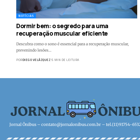
NOTÍCIAS
Dormir bem: o segredo para uma
recuperação muscular eficiente
Descubra como o sono é essencial para a recuperação muscular,
prevenindo lesões…
POR
DIEGO VELÁZQUEZ
5 MIN DE LEITURA
Jornal Ônibus –
contato@jornalonibus.com.br
– tel.(11)91754-653