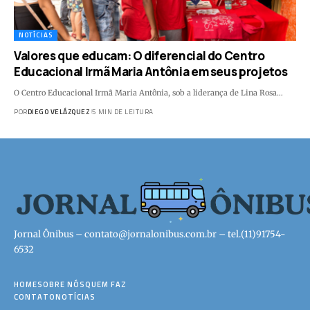
NOTÍCIAS
Valores que educam: O diferencial do Centro
Educacional Irmã Maria Antônia em seus projetos
O Centro Educacional Irmã Maria Antônia, sob a liderança de Lina Rosa…
POR
DIEGO VELÁZQUEZ
5 MIN DE LEITURA
Jornal Ônibus –
contato@jornalonibus.com.br
– tel.(11)91754-
6532
HOME
SOBRE NÓS
QUEM FAZ
CONTATO
NOTÍCIAS