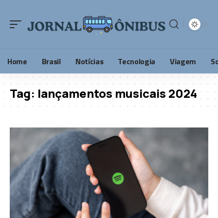
Home
Brasil
Notícias
Tecnologia
Viagem
S
Tag:
lançamentos musicais 2024