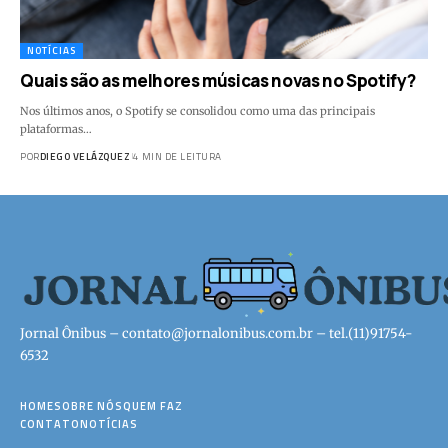
NOTÍCIAS
Quais são as melhores músicas novas no Spotify?
Nos últimos anos, o Spotify se consolidou como uma das principais
plataformas…
POR
DIEGO VELÁZQUEZ
4 MIN DE LEITURA
Jornal Ônibus –
contato@jornalonibus.com.br
– tel.(11)91754-
6532
HOME
SOBRE NÓS
QUEM FAZ
CONTATO
NOTÍCIAS