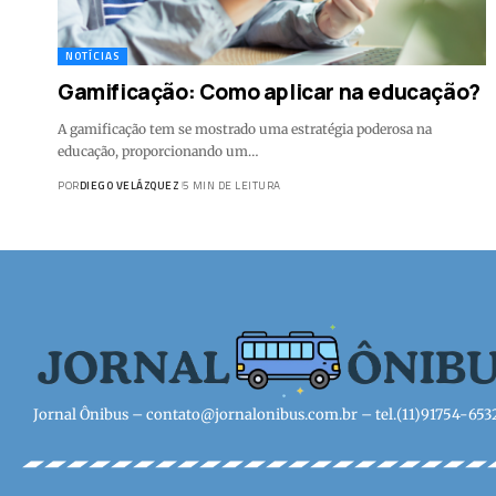
NOTÍCIAS
Gamificação: Como aplicar na educação?
A gamificação tem se mostrado uma estratégia poderosa na
educação, proporcionando um…
POR
DIEGO VELÁZQUEZ
5 MIN DE LEITURA
Jornal Ônibus –
contato@jornalonibus.com.br
– tel.(11)91754-653