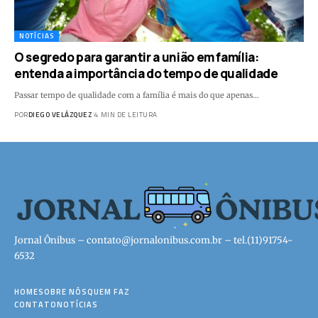
NOTÍCIAS
O segredo para garantir a união em família:
entenda a importância do tempo de qualidade
Passar tempo de qualidade com a família é mais do que apenas…
POR
DIEGO VELÁZQUEZ
4 MIN DE LEITURA
Jornal Ônibus –
contato@jornalonibus.com.br
– tel.(11)91754-
6532
HOME
SOBRE NÓS
QUEM FAZ
CONTATO
NOTÍCIAS