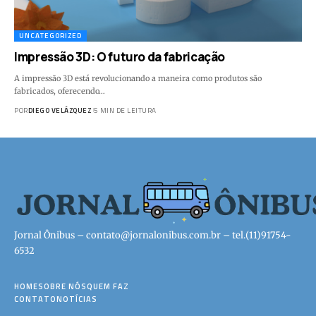
UNCATEGORIZED
Impressão 3D: O futuro da fabricação
A impressão 3D está revolucionando a maneira como produtos são
fabricados, oferecendo…
POR
DIEGO VELÁZQUEZ
5 MIN DE LEITURA
Jornal Ônibus –
contato@jornalonibus.com.br
– tel.(11)91754-
6532
HOME
SOBRE NÓS
QUEM FAZ
CONTATO
NOTÍCIAS