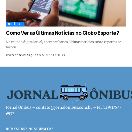
NOTÍCIAS
Como Ver as Últimas Notícias no Globo Esporte?
No mundo digital atual, acompanhar as últimas notícias sobre esportes se
tornou…
POR
DIEGO VELÁZQUEZ
5 MIN DE LEITURA
Jornal Ônibus –
contato@jornalonibus.com.br
– tel.(11)91754-
6532
HOME
SOBRE NÓS
QUEM FAZ