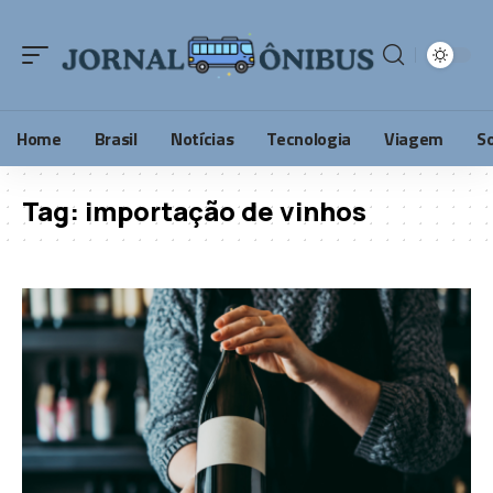
Home
Brasil
Notícias
Tecnologia
Viagem
S
Tag:
importação de vinhos