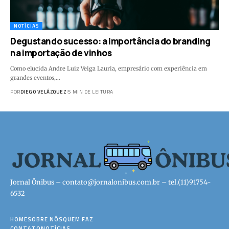
NOTÍCIAS
Degustando sucesso: a importância do branding
na importação de vinhos
Como elucida Andre Luiz Veiga Lauria, empresário com experiência em
grandes eventos,…
POR
DIEGO VELÁZQUEZ
5 MIN DE LEITURA
Jornal Ônibus –
contato@jornalonibus.com.br
– tel.(11)91754-
6532
HOME
SOBRE NÓS
QUEM FAZ
CONTATO
NOTÍCIAS