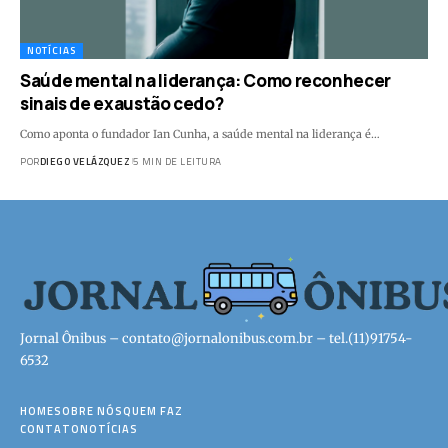
NOTÍCIAS
Saúde mental na liderança: Como reconhecer
sinais de exaustão cedo?
Como aponta o fundador Ian Cunha, a saúde mental na liderança é…
POR
DIEGO VELÁZQUEZ
5 MIN DE LEITURA
Jornal Ônibus –
contato@jornalonibus.com.br
– tel.(11)91754-
6532
HOME
SOBRE NÓS
QUEM FAZ
CONTATO
NOTÍCIAS