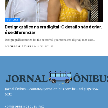
NOTÍCIAS
Design gráfico na era digital: O desafio não é criar,
é se diferenciar
Design gráfico nunca foi tão acessível quanto na era digital, mas essa…
POR
DIEGO VELÁZQUEZ
6 MIN DE LEITURA
Jornal Ônibus –
contato@jornalonibus.com.br
– tel.(11)91754-
6532
HOME
SOBRE NÓS
QUEM FAZ