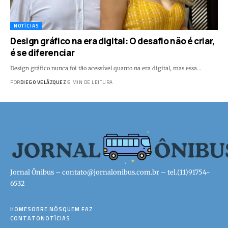
NOTÍCIAS
Design gráfico na era digital: O desafio não é criar,
é se diferenciar
Design gráfico nunca foi tão acessível quanto na era digital, mas essa…
POR
DIEGO VELÁZQUEZ
6 MIN DE LEITURA
Jornal Ônibus –
contato@jornalonibus.com.br
– tel.(11)91754-
6532
HOME
SOBRE NÓS
QUEM FAZ
CONTATO
NOTÍCIAS