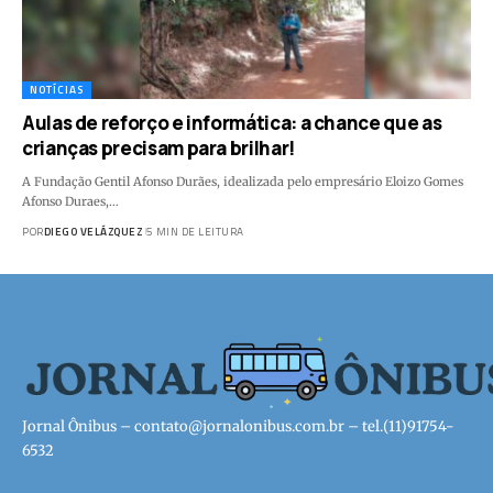
NOTÍCIAS
Aulas de reforço e informática: a chance que as
crianças precisam para brilhar!
A Fundação Gentil Afonso Durães, idealizada pelo empresário Eloizo Gomes
Afonso Duraes,…
POR
DIEGO VELÁZQUEZ
5 MIN DE LEITURA
Jornal Ônibus –
contato@jornalonibus.com.br
– tel.(11)91754-
6532