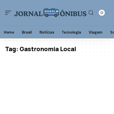
Home
Brasil
Notícias
Tecnologia
Viagem
S
Tag:
Gastronomia Local