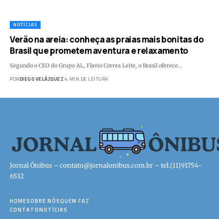
NOTÍCIAS
Verão na areia: conheça as praias mais bonitas do
Brasil que prometem aventura e relaxamento
Segundo o CEO do Grupo AL, Flavio Correa Leite, o Brasil oferece…
POR
DIEGO VELÁZQUEZ
4 MIN DE LEITURA
Jornal Ônibus –
contato@jornalonibus.com.br
– tel.(11)91754-
6532
HOME
SOBRE NÓS
QUEM FAZ
CONTATO
NOTÍCIAS