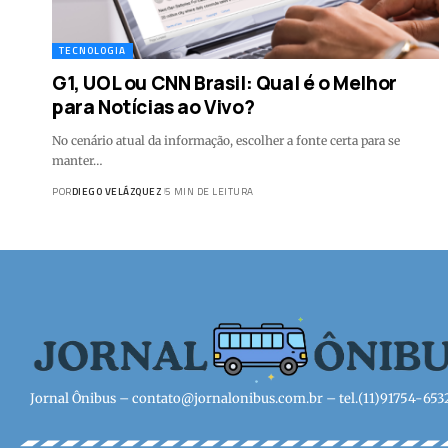
TECNOLOGIA
G1, UOL ou CNN Brasil: Qual é o Melhor
para Notícias ao Vivo?
No cenário atual da informação, escolher a fonte certa para se
manter…
POR
DIEGO VELÁZQUEZ
5 MIN DE LEITURA
Jornal Ônibus –
contato@jornalonibus.com.br
– tel.(11)91754-653