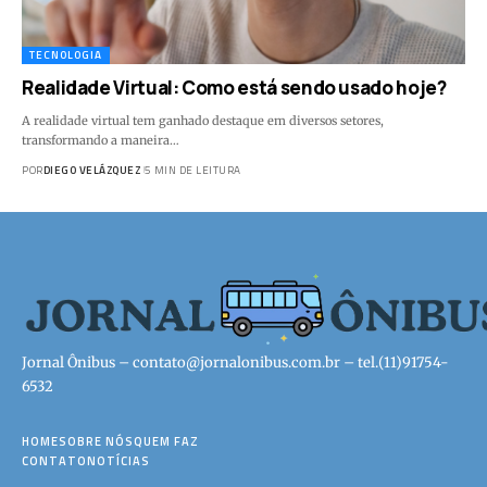
TECNOLOGIA
Realidade Virtual: Como está sendo usado hoje?
A realidade virtual tem ganhado destaque em diversos setores,
transformando a maneira…
POR
DIEGO VELÁZQUEZ
5 MIN DE LEITURA
Jornal Ônibus –
contato@jornalonibus.com.br
– tel.(11)91754-
6532
HOME
SOBRE NÓS
QUEM FAZ
CONTATO
NOTÍCIAS