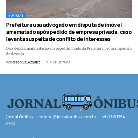
NOTÍCIAS
Prefeitura usa advogado em disputa de imóvel
arrematado após pedido de empresa privada; caso
levanta suspeita de conflito de interesses
Dias depois, manifestação em papel timbrado da Prefeitura pediu suspensão
do despejo…
POR
DIEGO VELÁZQUEZ
11 MIN DE LEITURA
Jornal Ônibus –
contato@jornalonibus.com.br
– tel.(11)91754-
6532