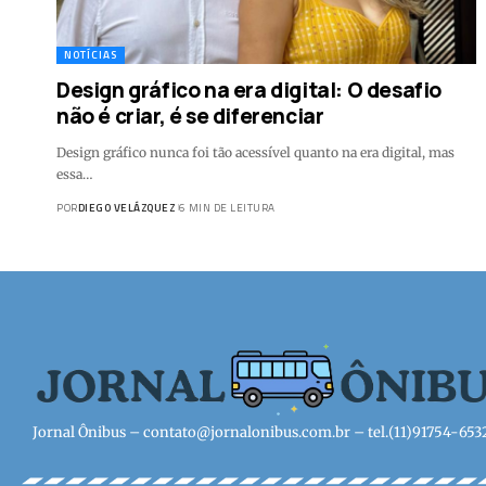
NOTÍCIAS
Design gráfico na era digital: O desafio
não é criar, é se diferenciar
Design gráfico nunca foi tão acessível quanto na era digital, mas
essa…
POR
DIEGO VELÁZQUEZ
6 MIN DE LEITURA
Jornal Ônibus –
contato@jornalonibus.com.br
– tel.(11)91754-653