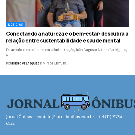
NOTÍCIAS
Conectando a natureza e o bem-estar: descubra a
relação entre sustentabilidade e saúde mental
De acordo com o doutor em administração, João Augusto Lobato Rodrigues,
a…
POR
DIEGO VELÁZQUEZ
5 MIN DE LEITURA
Jornal Ônibus –
contato@jornalonibus.com.br
– tel.(11)91754-
6532