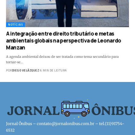
NOTÍCIAS
A integração entre direito tributário e metas
ambientais globais na perspectiva de Leonardo
Manzan
A agenda ambiental deixou de ser tratada como tema secundário para
tornar-se…
POR
DIEGO VELÁZQUEZ
6 MIN DE LEITURA
Jornal Ônibus –
contato@jornalonibus.com.br
– tel.(11)91754-
6532