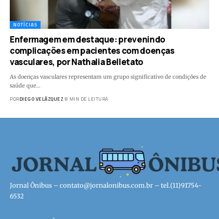
NOTÍCIAS
Enfermagem em destaque: prevenindo
complicações em pacientes com doenças
vasculares, por Nathalia Belletato
As doenças vasculares representam um grupo significativo de condições de
saúde que…
POR
DIEGO VELÁZQUEZ
8 MIN DE LEITURA
Jornal Ônibus –
contato@jornalonibus.com.br
– tel.(11)91754-
6532