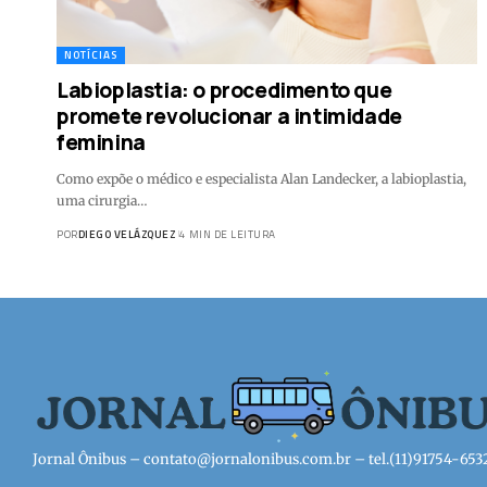
NOTÍCIAS
Labioplastia: o procedimento que
promete revolucionar a intimidade
feminina
Como expõe o médico e especialista Alan Landecker, a labioplastia,
uma cirurgia…
POR
DIEGO VELÁZQUEZ
4 MIN DE LEITURA
Jornal Ônibus –
contato@jornalonibus.com.br
– tel.(11)91754-653