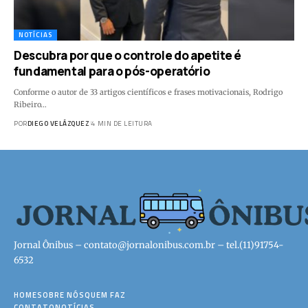
NOTÍCIAS
Descubra por que o controle do apetite é
fundamental para o pós-operatório
Conforme o autor de 33 artigos científicos e frases motivacionais, Rodrigo
Ribeiro…
POR
DIEGO VELÁZQUEZ
4 MIN DE LEITURA
Jornal Ônibus –
contato@jornalonibus.com.br
– tel.(11)91754-
6532
HOME
SOBRE NÓS
QUEM FAZ
CONTATO
NOTÍCIAS