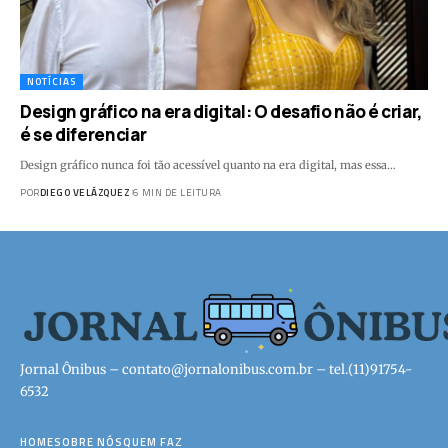
NOTÍCIAS
Design gráfico na era digital: O desafio não é criar,
é se diferenciar
Design gráfico nunca foi tão acessível quanto na era digital, mas essa…
POR
DIEGO VELÁZQUEZ
6 MIN DE LEITURA
Jornal Ônibus –
contato@jornalonibus.com.br
– tel.(11)91754-
6532
HOME
SOBRE NÓS
QUEM FAZ