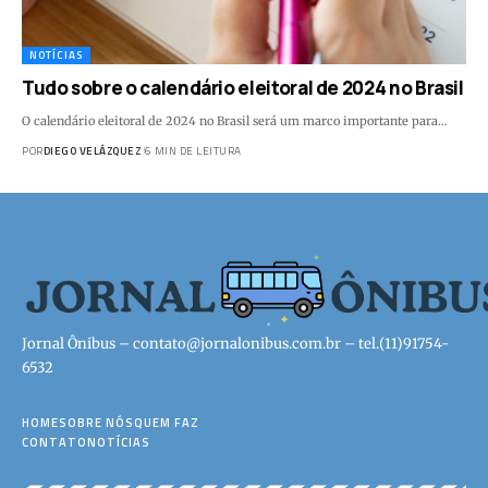
NOTÍCIAS
Tudo sobre o calendário eleitoral de 2024 no Brasil
O calendário eleitoral de 2024 no Brasil será um marco importante para…
POR
DIEGO VELÁZQUEZ
6 MIN DE LEITURA
Jornal Ônibus –
contato@jornalonibus.com.br
– tel.(11)91754-
6532
HOME
SOBRE NÓS
QUEM FAZ
CONTATO
NOTÍCIAS