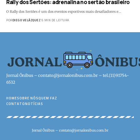
Rally dos Sertões: adrenalina no sertão brasileiro
O Rally dos Sertões é um dos eventos esportivos mais desafiadores e…
POR
DIEGO VELÁZQUEZ
5 MIN DE LEITURA
Jornal Ônibus –
contato@jornalonibus.com.br
– tel.(11)91754-
6532
HOME
SOBRE NÓS
QUEM FAZ
CONTATO
NOTÍCIAS
Jornal Ônibus –
contato@jornalonibus.com.br